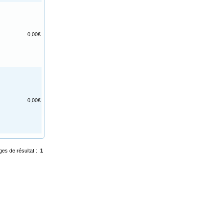
0,00€
0,00€
ges de résultat :
1