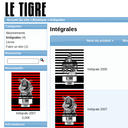
Accueil du site
»
Boutique
»
Intégrales
Catégories
Intégrales
Abonnements
Intégrales
(4)
Nom du produit +
Mod
Livres
Faire un don
(1)
Recherche
Nouveautés
Intégrale 2006
Intégrale 2007
Intégrale 2007
0,00€
Informations