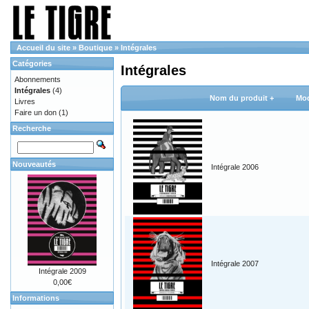
Accueil du site
»
Boutique
»
Intégrales
Catégories
Intégrales
Abonnements
Intégrales
(4)
Nom du produit +
Mod
Livres
Faire un don
(1)
Recherche
Nouveautés
Intégrale 2006
Intégrale 2007
Intégrale 2009
0,00€
Informations