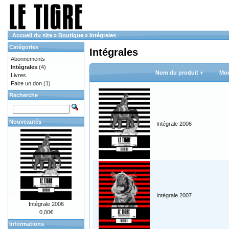
Accueil du site
»
Boutique
»
Intégrales
Catégories
Intégrales
Abonnements
Intégrales
(4)
Nom du produit +
Mod
Livres
Faire un don
(1)
Recherche
Nouveautés
Intégrale 2006
Intégrale 2007
Intégrale 2006
0,00€
Informations