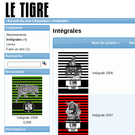
Accueil du site
»
Boutique
»
Intégrales
Catégories
Intégrales
Abonnements
Intégrales
(4)
Nom du produit +
Mod
Livres
Faire un don
(1)
Recherche
Nouveautés
Intégrale 2006
Intégrale 2007
Intégrale 2008
0,00€
Informations