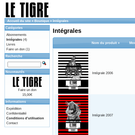
Accueil du site
»
Boutique
»
Intégrales
Catégories
Intégrales
Abonnements
Intégrales
(4)
Nom du produit +
Mod
Livres
Faire un don
(1)
Recherche
Nouveautés
Intégrale 2006
Faire un don
15,00€
Informations
Expédition
Confidentialité
Intégrale 2007
Conditions d'utilisation
Contact