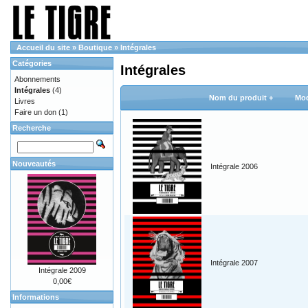
Accueil du site
»
Boutique
»
Intégrales
Catégories
Intégrales
Abonnements
Intégrales
(4)
Nom du produit +
Mod
Livres
Faire un don
(1)
Recherche
Nouveautés
Intégrale 2006
Intégrale 2007
Intégrale 2009
0,00€
Informations