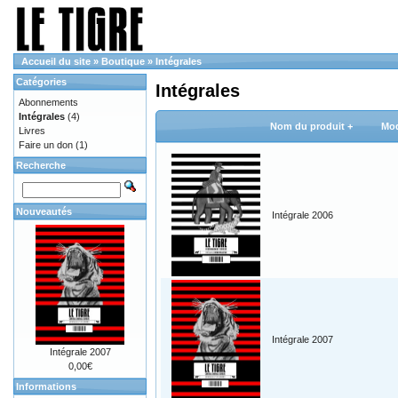
Accueil du site
»
Boutique
»
Intégrales
Catégories
Intégrales
Abonnements
Intégrales
(4)
Nom du produit +
Mod
Livres
Faire un don
(1)
Recherche
Nouveautés
Intégrale 2006
Intégrale 2007
Intégrale 2007
0,00€
Informations