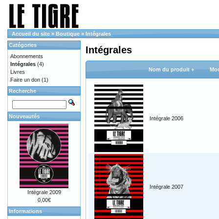
Accueil du site
»
Boutique
»
Intégrales
Catégories
Intégrales
Abonnements
Intégrales
(4)
Nom du produit +
Mod
Livres
Faire un don
(1)
Recherche
Nouveautés
Intégrale 2006
Intégrale 2007
Intégrale 2009
0,00€
Informations