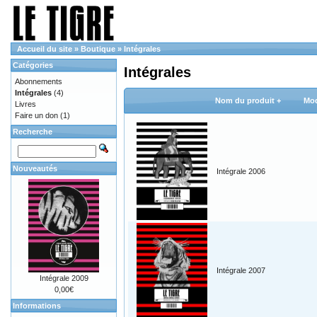
Accueil du site
»
Boutique
»
Intégrales
Catégories
Intégrales
Abonnements
Intégrales
(4)
Nom du produit +
Mod
Livres
Faire un don
(1)
Recherche
Nouveautés
Intégrale 2006
Intégrale 2007
Intégrale 2009
0,00€
Informations