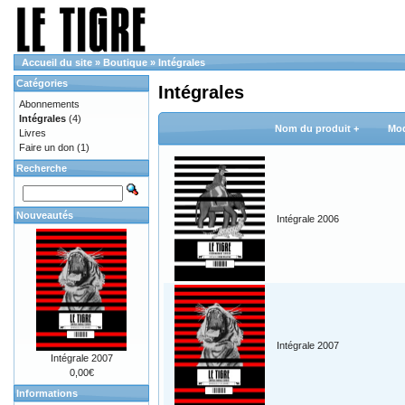
Accueil du site
»
Boutique
»
Intégrales
Catégories
Intégrales
Abonnements
Intégrales
(4)
Nom du produit +
Mod
Livres
Faire un don
(1)
Recherche
Nouveautés
Intégrale 2006
Intégrale 2007
Intégrale 2007
0,00€
Informations