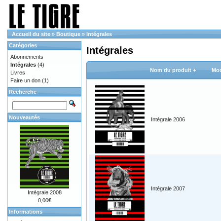
Accueil du site
»
Boutique
»
Intégrales
Catégories
Intégrales
Abonnements
Intégrales
(4)
Nom du produit +
Mod
Livres
Faire un don
(1)
Recherche
Nouveautés
Intégrale 2006
Intégrale 2007
Intégrale 2008
0,00€
Informations