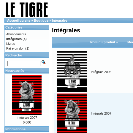
Accueil du site
»
Boutique
»
Intégrales
Catégories
Intégrales
Abonnements
Intégrales
(4)
Nom du produit +
Mod
Livres
Faire un don
(1)
Recherche
Nouveautés
Intégrale 2006
Intégrale 2007
Intégrale 2007
0,00€
Informations