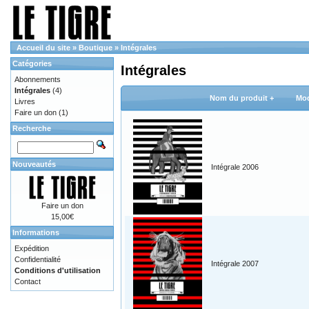
Accueil du site
»
Boutique
»
Intégrales
Catégories
Intégrales
Abonnements
Intégrales
(4)
Nom du produit +
Mod
Livres
Faire un don
(1)
Recherche
Nouveautés
Intégrale 2006
Faire un don
15,00€
Informations
Expédition
Confidentialité
Intégrale 2007
Conditions d'utilisation
Contact