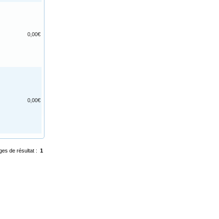
0,00€
0,00€
ges de résultat :
1