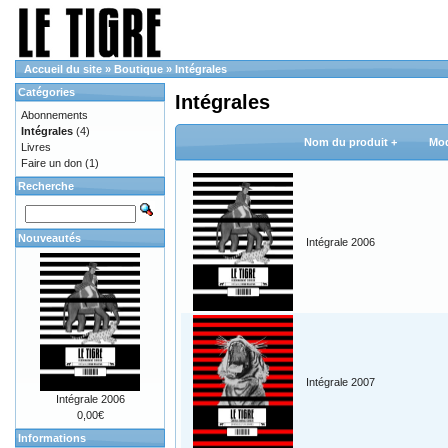
Accueil du site
»
Boutique
»
Intégrales
Catégories
Intégrales
Abonnements
Intégrales
(4)
Nom du produit +
Mod
Livres
Faire un don
(1)
Recherche
Nouveautés
Intégrale 2006
Intégrale 2007
Intégrale 2006
0,00€
Informations