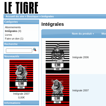
Accueil du site
»
Boutique
»
Intégrales
Catégories
Intégrales
Abonnements
Intégrales
(4)
Nom du produit +
Mod
Livres
Faire un don
(1)
Recherche
Nouveautés
Intégrale 2006
Intégrale 2007
Intégrale 2007
0,00€
Informations