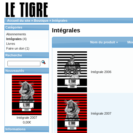
Accueil du site
»
Boutique
»
Intégrales
Catégories
Intégrales
Abonnements
Intégrales
(4)
Nom du produit +
Mod
Livres
Faire un don
(1)
Recherche
Nouveautés
Intégrale 2006
Intégrale 2007
Intégrale 2007
0,00€
Informations