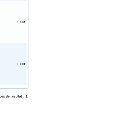
0,00€
0,00€
ges de résultat :
1