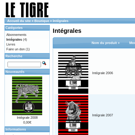
Accueil du site
»
Boutique
»
Intégrales
Catégories
Intégrales
Abonnements
Intégrales
(4)
Nom du produit +
Mod
Livres
Faire un don
(1)
Recherche
Nouveautés
Intégrale 2006
Intégrale 2007
Intégrale 2008
0,00€
Informations