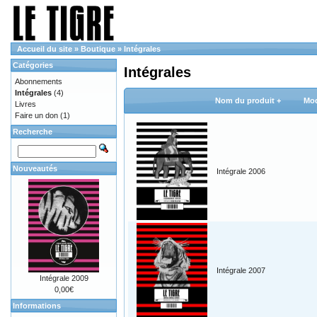
Accueil du site
»
Boutique
»
Intégrales
Catégories
Intégrales
Abonnements
Intégrales
(4)
Nom du produit +
Mod
Livres
Faire un don
(1)
Recherche
Nouveautés
Intégrale 2006
Intégrale 2007
Intégrale 2009
0,00€
Informations