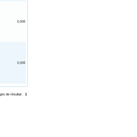
0,00€
0,00€
ges de résultat :
1