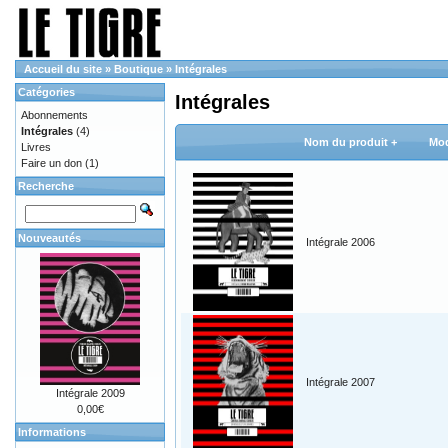
Accueil du site
»
Boutique
»
Intégrales
Catégories
Intégrales
Abonnements
Intégrales
(4)
Nom du produit +
Mod
Livres
Faire un don
(1)
Recherche
Nouveautés
Intégrale 2006
Intégrale 2007
Intégrale 2009
0,00€
Informations