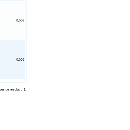
0,00€
0,00€
ges de résultat :
1