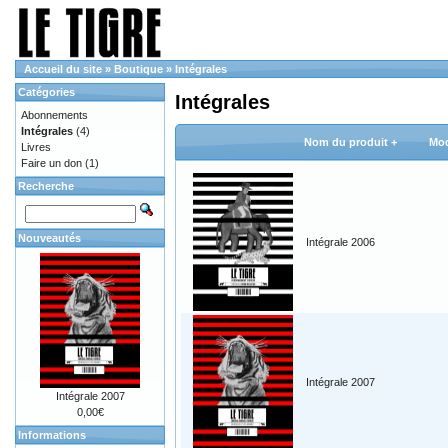
Accueil du site
»
Boutique
»
Intégrales
Catégories
Intégrales
Abonnements
Intégrales
(4)
Nom du produit +
Mod
Livres
Faire un don
(1)
Recherche
Nouveautés
Intégrale 2006
Intégrale 2007
Intégrale 2007
0,00€
Informations