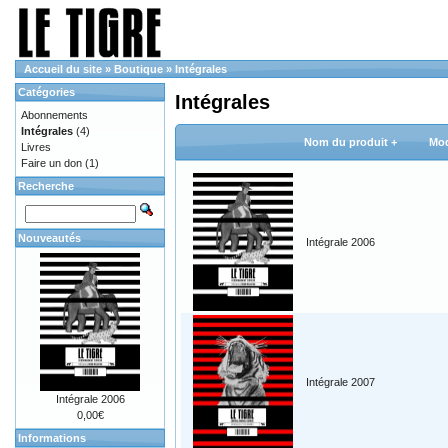
Accueil du site
»
Boutique
»
Intégrales
Catégories
Intégrales
Abonnements
Intégrales
(4)
Nom du produit +
Mod
Livres
Faire un don
(1)
Recherche
Nouveautés
Intégrale 2006
Intégrale 2007
Intégrale 2006
0,00€
Informations