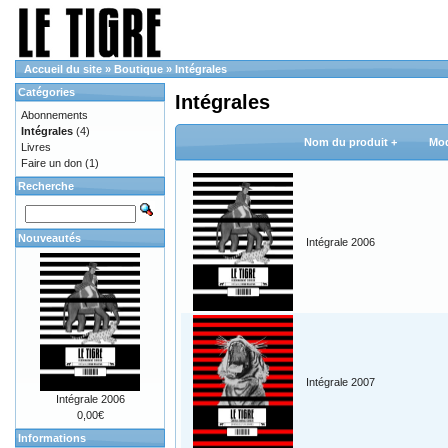
Accueil du site
»
Boutique
»
Intégrales
Catégories
Intégrales
Abonnements
Intégrales
(4)
Nom du produit +
Mod
Livres
Faire un don
(1)
Recherche
Nouveautés
Intégrale 2006
Intégrale 2007
Intégrale 2006
0,00€
Informations