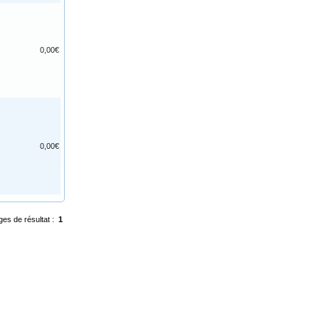
0,00€
0,00€
ges de résultat :
1