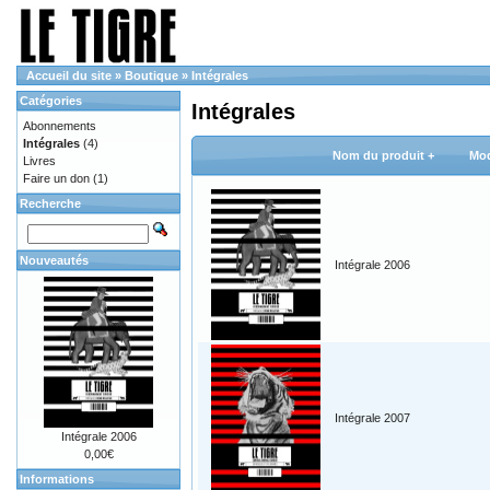
Accueil du site
»
Boutique
»
Intégrales
Catégories
Intégrales
Abonnements
Intégrales
(4)
Nom du produit +
Mod
Livres
Faire un don
(1)
Recherche
Nouveautés
Intégrale 2006
Intégrale 2007
Intégrale 2006
0,00€
Informations