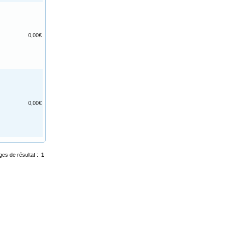
0,00€
0,00€
ges de résultat :
1