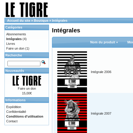
Accueil du site
»
Boutique
»
Intégrales
Catégories
Intégrales
Abonnements
Intégrales
(4)
Nom du produit +
Mod
Livres
Faire un don
(1)
Recherche
Nouveautés
Intégrale 2006
Faire un don
15,00€
Informations
Expédition
Confidentialité
Intégrale 2007
Conditions d'utilisation
Contact