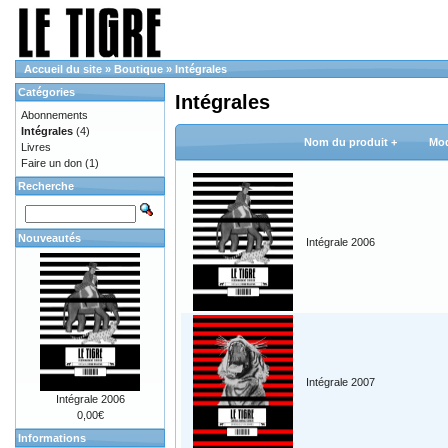
Accueil du site
»
Boutique
»
Intégrales
Catégories
Intégrales
Abonnements
Intégrales
(4)
Nom du produit +
Mod
Livres
Faire un don
(1)
Recherche
Nouveautés
Intégrale 2006
Intégrale 2007
Intégrale 2006
0,00€
Informations