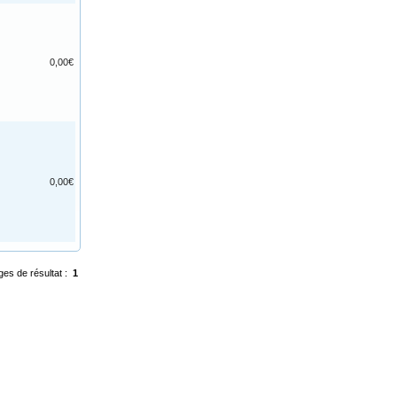
0,00€
0,00€
ges de résultat :
1