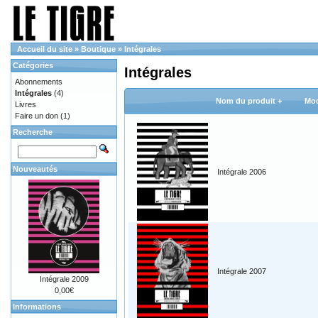
Accueil du site
»
Boutique
»
Intégrales
Catégories
Intégrales
Abonnements
Intégrales
(4)
Nom du produit +
Mod
Livres
Faire un don
(1)
Recherche
Nouveautés
Intégrale 2006
Intégrale 2007
Intégrale 2009
0,00€
Informations