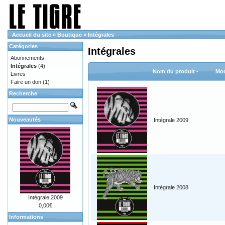
Accueil du site
»
Boutique
»
Intégrales
Catégories
Intégrales
Abonnements
Intégrales
(4)
Nom du produit -
Mod
Livres
Faire un don
(1)
Recherche
Nouveautés
Intégrale 2009
Intégrale 2008
Intégrale 2009
0,00€
Informations