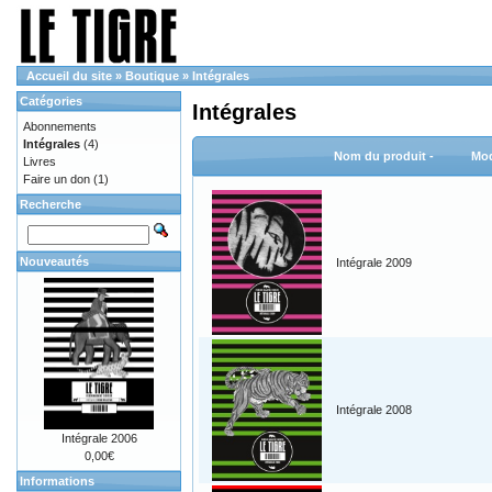
Accueil du site
»
Boutique
»
Intégrales
Catégories
Intégrales
Abonnements
Intégrales
(4)
Nom du produit -
Mod
Livres
Faire un don
(1)
Recherche
Nouveautés
Intégrale 2009
Intégrale 2008
Intégrale 2006
0,00€
Informations