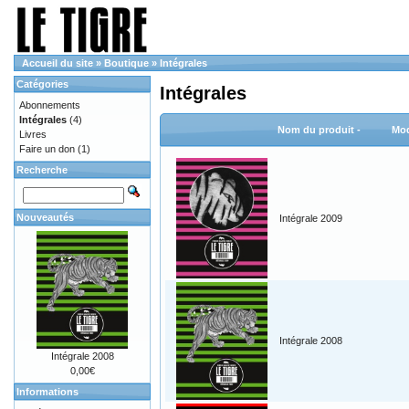
Accueil du site
»
Boutique
»
Intégrales
Catégories
Intégrales
Abonnements
Intégrales
(4)
Nom du produit -
Mod
Livres
Faire un don
(1)
Recherche
Nouveautés
Intégrale 2009
Intégrale 2008
Intégrale 2008
0,00€
Informations