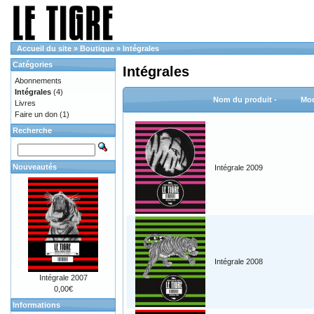
Accueil du site
»
Boutique
»
Intégrales
Catégories
Intégrales
Abonnements
Intégrales
(4)
Nom du produit -
Mod
Livres
Faire un don
(1)
Recherche
Nouveautés
Intégrale 2009
Intégrale 2008
Intégrale 2007
0,00€
Informations