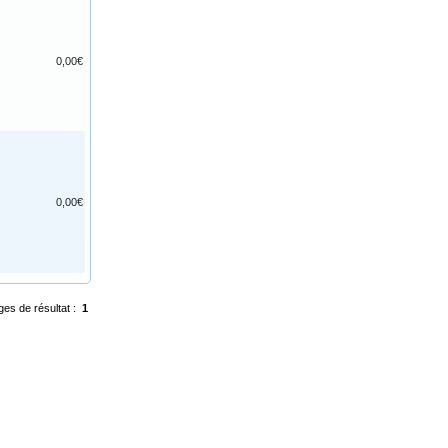
0,00€
0,00€
ges de résultat :
1