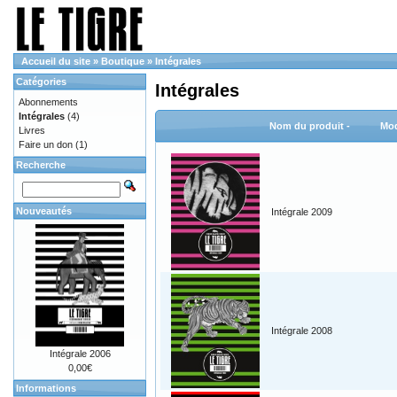
Accueil du site
»
Boutique
»
Intégrales
Catégories
Intégrales
Abonnements
Intégrales
(4)
Nom du produit -
Mod
Livres
Faire un don
(1)
Recherche
Nouveautés
Intégrale 2009
Intégrale 2008
Intégrale 2006
0,00€
Informations