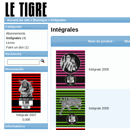
Accueil du site
»
Boutique
»
Intégrales
Catégories
Intégrales
Abonnements
Intégrales
(4)
Nom du produit -
Mod
Livres
Faire un don
(1)
Recherche
Nouveautés
Intégrale 2009
Intégrale 2008
Intégrale 2007
0,00€
Informations