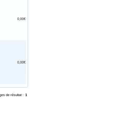
0,00€
0,00€
ges de résultat :
1