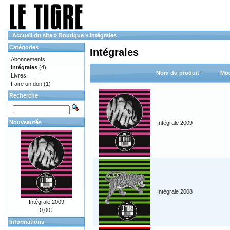
Accueil du site
»
Boutique
»
Intégrales
Catégories
Intégrales
Abonnements
Intégrales
(4)
Nom du produit -
Mod
Livres
Faire un don
(1)
Recherche
Nouveautés
Intégrale 2009
Intégrale 2008
Intégrale 2009
0,00€
Informations