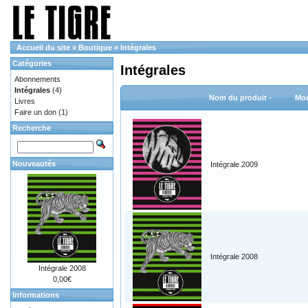
Accueil du site
»
Boutique
»
Intégrales
Catégories
Intégrales
Abonnements
Intégrales
(4)
Nom du produit -
Mod
Livres
Faire un don
(1)
Recherche
Nouveautés
Intégrale 2009
Intégrale 2008
Intégrale 2008
0,00€
Informations