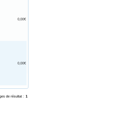
0,00€
0,00€
ges de résultat :
1