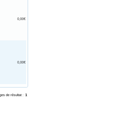
0,00€
0,00€
ges de résultat :
1