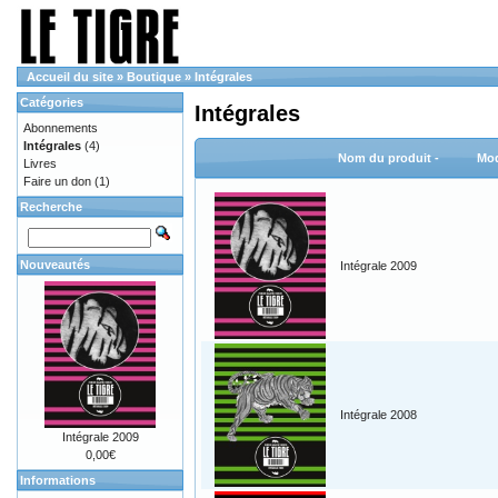
Accueil du site
»
Boutique
»
Intégrales
Catégories
Intégrales
Abonnements
Intégrales
(4)
Nom du produit -
Mod
Livres
Faire un don
(1)
Recherche
Nouveautés
Intégrale 2009
Intégrale 2008
Intégrale 2009
0,00€
Informations