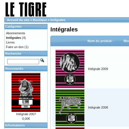
Accueil du site
»
Boutique
»
Intégrales
Catégories
Intégrales
Abonnements
Intégrales
(4)
Nom du produit -
Mod
Livres
Faire un don
(1)
Recherche
Nouveautés
Intégrale 2009
Intégrale 2008
Intégrale 2007
0,00€
Informations