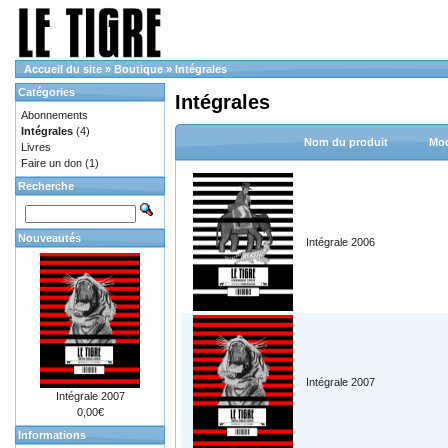
Accueil du site
»
Boutique
»
Intégrales
Catégories
Intégrales
Abonnements
Intégrales
(4)
Nom du produit
Mod
Livres
Faire un don
(1)
Recherche
Nouveautés
Intégrale 2006
Intégrale 2007
Intégrale 2007
0,00€
Informations