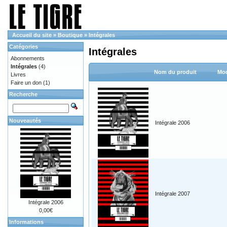
Accueil du site
»
Boutique
»
Intégrales
Catégories
Intégrales
Abonnements
Intégrales
(4)
Nom du produit
Mod
Livres
Faire un don
(1)
Recherche
Nouveautés
Intégrale 2006
Intégrale 2007
Intégrale 2006
0,00€
Informations